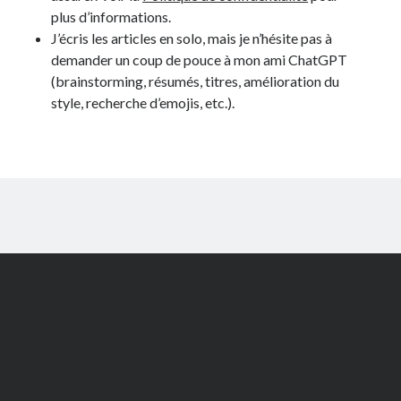
plus d’informations.
J’écris les articles en solo, mais je n’hésite pas à
demander un coup de pouce à mon ami ChatGPT
(brainstorming, résumés, titres, amélioration du
style, recherche d’emojis, etc.).
Scroll
to
the
top
Author WordPress Theme
by Compete Themes