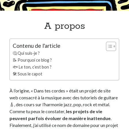
Rechercher
OK
A propos
Articles récents
Intelligence artificielle et création. Ne calculez plus, ordonnez !
Les techniques pour gérer son stress au quotidien
Contenu de l'article
Les savoir-être : un écosystème de compétences interdépendantes
🤔 Qui suis-je ?
Gérer son stress : la compétence clés pour les savoir-être
📝 Pourquoi ce blog ?
Les savoir-être professionnels (compétences comportementales)
🐟 Le ton, c’est bon ?
🛠️ Sous le capot
Suivez-moi sur LinkedIn
À l’origine, « Dans tes cordes » était un projet de site
web consacré à la musique avec des tutoriels de guitare
🎸, des cours sur l’harmonie jazz, pop, rock et métal.
Comme tu peux le constater,
les projets de vie
peuvent parfois évoluer de manière inattendue
.
Finalement, j’ai utilisé ce nom de domaine pour un projet