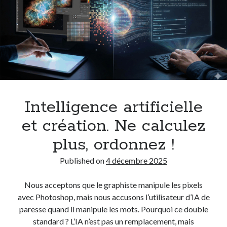
Rechercher
OK
Articles récents
Intelligence artificielle et création. Ne calculez plus, ordonnez !
Les techniques pour gérer son stress au quotidien
Les savoir-être : un écosystème de compétences interdépendantes
Gérer son stress : la compétence clés pour les savoir-être
Intelligence artificielle
Les savoir-être professionnels (compétences comportementales)
et création. Ne calculez
plus, ordonnez !
Suivez-moi sur LinkedIn
Published on
4 décembre 2025
Nous acceptons que le graphiste manipule les pixels
avec Photoshop, mais nous accusons l’utilisateur d’IA de
paresse quand il manipule les mots. Pourquoi ce double
standard ? L’IA n’est pas un remplacement, mais