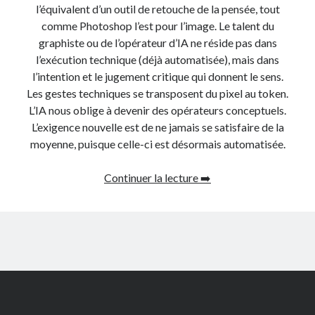
l’équivalent d’un outil de retouche de la pensée, tout
comme Photoshop l’est pour l’image. Le talent du
graphiste ou de l’opérateur d’IA ne réside pas dans
l’exécution technique (déjà automatisée), mais dans
l’intention et le jugement critique qui donnent le sens.
Les gestes techniques se transposent du pixel au token.
L’IA nous oblige à devenir des opérateurs conceptuels.
L’exigence nouvelle est de ne jamais se satisfaire de la
moyenne, puisque celle-ci est désormais automatisée.
Intelligence
Continuer la lecture ➡️
artificielle
et
création.
Ne
calculez
plus,
Scroll
ordonnez
to
the
!