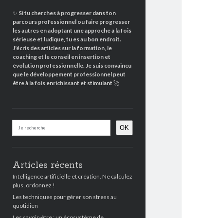
✨
Si tu cherches à progresser dans ton
parcours professionnel ou faire progresser
les autres en adoptant une approche à la fois
sérieuse et ludique, tu es au bon endroit.
J'écris des articles sur la formation, le
coaching et le conseil en insertion et
évolution professionnelle. Je suis convaincu
que le développement professionnel peut
être à la fois enrichissant et stimulant
🚀
Rechercher
OK
Articles récents
Intelligence artificielle et création. Ne calculez
plus, ordonnez !
Les techniques pour gérer son stress au
quotidien
Les savoir-être : un écosystème de