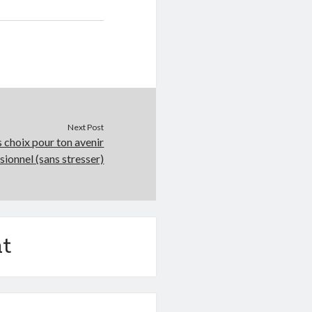
Next Post
s choix pour ton avenir
sionnel (sans stresser)
t