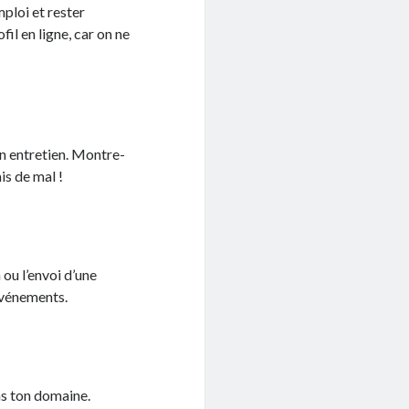
ploi et rester
il en ligne, car on ne
n entretien. Montre-
is de mal !
 ou l’envoi d’une
 événements.
ns ton domaine.