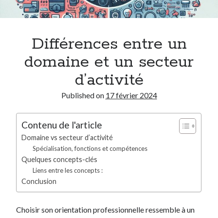
Rechercher
OK
Différences entre un
Articles récents
domaine et un secteur
Intelligence artificielle et création. Ne calculez plus, ordonnez !
Les techniques pour gérer son stress au quotidien
d’activité
Les savoir-être : un écosystème de compétences interdépendantes
Published on
17 février 2024
Gérer son stress : la compétence clés pour les savoir-être
Les savoir-être professionnels (compétences comportementales)
Contenu de l'article
Domaine vs secteur d’activité
Suivez-moi sur LinkedIn
Spécialisation, fonctions et compétences
Quelques concepts-clés
Liens entre les concepts :
Conclusion
Choisir son orientation professionnelle ressemble à un