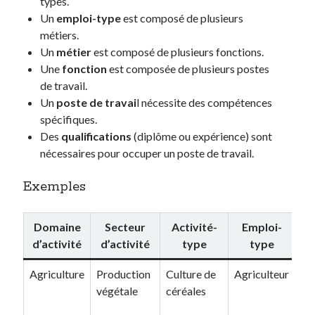
types.
Un
emploi-type
est composé de plusieurs
métiers.
Un
métier
est composé de plusieurs fonctions.
Une
fonction
est composée de plusieurs postes
de travail.
Un
poste de travai
l nécessite des compétences
spécifiques.
Des
qualifications
(diplôme ou expérience) sont
nécessaires pour occuper un poste de travail.
Exemples
Domaine
Secteur
Activité-
Emploi-
F
d’activité
d’activité
type
type
Agriculture
Production
Culture de
Agriculteur
Pr
végétale
céréales